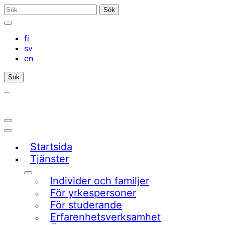
Gå
Sök
till
efter:
Stäng
innehållet
sökfältet
fi
sv
en
Sök
Öppna/stäng
sökfältet
Huvudmeny
Startsida
Tjänster
Undermeny
Individer och familjer
För yrkespersoner
För studerande
Erfarenhetsverksamhet