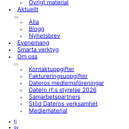
Övrigt material
Aktuellt
Undermeny
Alla
Blogg
Nyhetsbrev
Evenemang
Smarta verktyg
Om oss
Undermeny
Kontaktuppgifter
Faktureringsuppgifter
Dateros medlemsföreningar
Datero rf:s styrelse 2026
Samarbetspartners
Stöd Dateros verksamhet​
Mediematerial
fi
sv