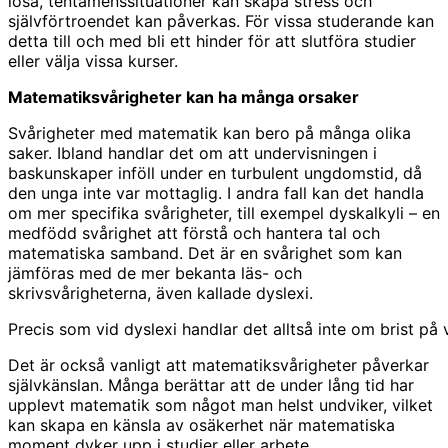
lösa, tentamenssituationer kan skapa stress och
självförtroendet kan påverkas. För vissa studerande kan
detta till och med bli ett hinder för att slutföra studier
eller välja vissa kurser.
Matematiksvårigheter kan ha många orsaker
Svårigheter med matematik kan bero på många olika
saker. Ibland handlar det om att undervisningen i
baskunskaper inföll under en turbulent ungdomstid, då
den unga inte var mottaglig. I andra fall kan det handla
om mer specifika svårigheter, till exempel dyskalkyli – en
medfödd svårighet att förstå och hantera tal och
matematiska samband. Det är en svårighet som kan
jämföras med de mer bekanta läs- och
skrivsvårigheterna, även kallade dyslexi.
Precis som vid dyslexi handlar det alltså inte om brist p
Det är också vanligt att matematiksvårigheter påverkar
självkänslan. Många berättar att de under lång tid har
upplevt matematik som något man helst undviker, vilket
kan skapa en känsla av osäkerhet när matematiska
moment dyker upp i studier eller arbete.