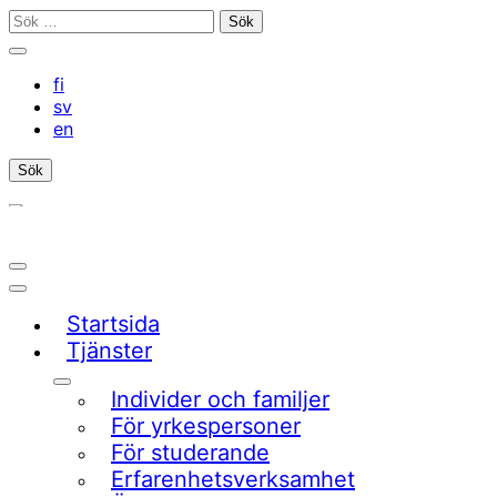
Gå
Sök
till
efter:
Stäng
innehållet
sökfältet
fi
sv
en
Sök
Öppna/stäng
sökfältet
Huvudmeny
Startsida
Tjänster
Undermeny
Individer och familjer
För yrkespersoner
För studerande
Erfarenhetsverksamhet