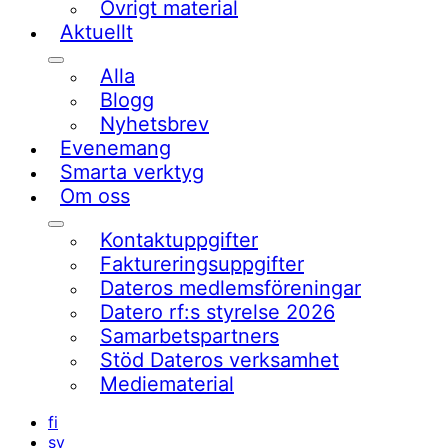
Övrigt material
Aktuellt
Undermeny
Alla
Blogg
Nyhetsbrev
Evenemang
Smarta verktyg
Om oss
Undermeny
Kontaktuppgifter
Faktureringsuppgifter
Dateros medlemsföreningar
Datero rf:s styrelse 2026
Samarbetspartners
Stöd Dateros verksamhet​
Mediematerial
fi
sv