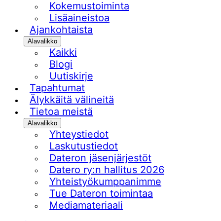
Kokemustoiminta
Lisäaineistoa
Ajankohtaista
Alavalikko
Kaikki
Blogi
Uutiskirje
Tapahtumat
Älykkäitä välineitä
Tietoa meistä
Alavalikko
Yhteystiedot
Laskutustiedot
Dateron jäsenjärjestöt
Datero ry:n hallitus 2026
Yhteistyökumppanimme
Tue Dateron toimintaa​
Mediamateriaali