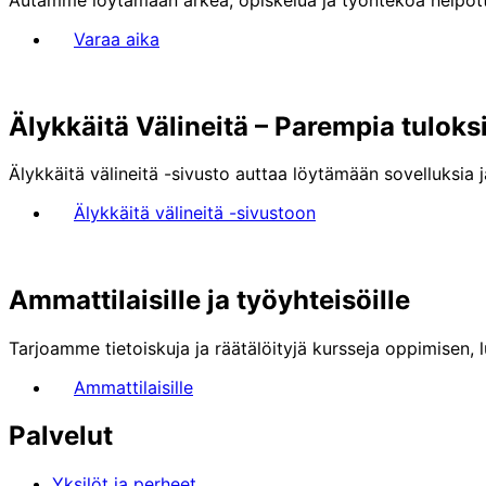
Varaa aika
Älykkäitä Välineitä – Parempia tuloks
Älykkäitä välineitä -sivusto auttaa löytämään sovelluksia j
Älykkäitä välineitä -sivustoon
Ammattilaisille ja työyhteisöille
Tarjoamme tietoiskuja ja räätälöityjä kursseja oppimisen, 
Ammattilaisille
Palvelut
Yksilöt ja perheet