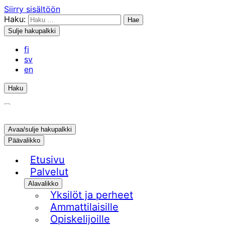
Siirry sisältöön
Haku:
Sulje hakupalkki
fi
sv
en
Haku
Avaa/sulje hakupalkki
Päävalikko
Etusivu
Palvelut
Alavalikko
Yksilöt ja perheet
Ammattilaisille
Opiskelijoille