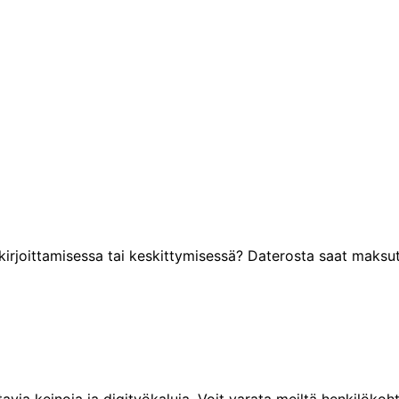
 kirjoittamisessa tai keskittymisessä? Daterosta saat maksu
ia keinoja ja digityökaluja. Voit varata meiltä henkilökoht