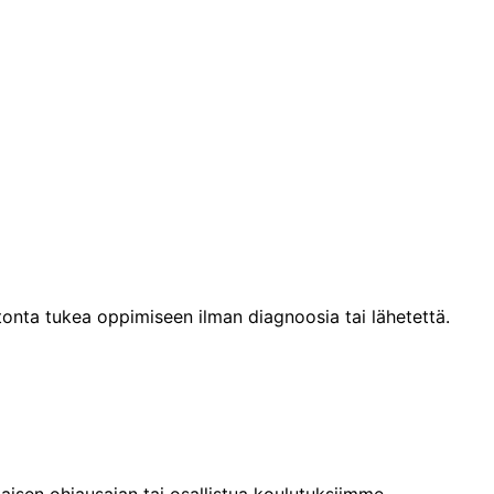
tonta tukea oppimiseen ilman diagnoosia tai lähetettä.
aisen ohjausajan tai osallistua koulutuksiimme.