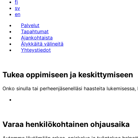
fi
sv
en
Palvelut
Tapahtumat
Ajankohtaista
Älykkäitä välineitä
Yhteystiedot
Tukea oppimiseen ja keskittymiseen
Onko sinulla tai perheenjäsenelläsi haasteita lukemisessa,
Varaa henkilökohtainen ohjausaika
Autamme löytämään arkea, opiskelua ja työntekoa helpottav