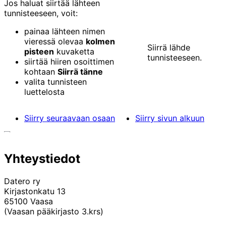
Jos haluat siirtää lähteen
tunnisteeseen, voit:
painaa lähteen nimen
vieressä olevaa
kolmen
Siirrä lähde
pisteen
kuvaketta
tunnisteeseen.
siirtää hiiren osoittimen
kohtaan
Siirrä tänne
valita tunnisteen
luettelosta
Siirry seuraavaan osaan
Siirry sivun alkuun
Yhteystiedot
Datero ry
Kirjastonkatu 13
65100 Vaasa
(Vaasan pääkirjasto 3.krs)