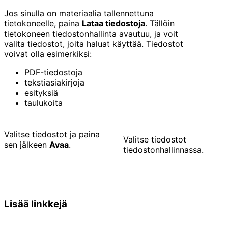
Jos sinulla on materiaalia tallennettuna
tietokoneelle, paina
Lataa tiedostoja
. Tällöin
tietokoneen tiedostonhallinta avautuu, ja voit
valita tiedostot, joita haluat käyttää. Tiedostot
voivat olla esimerkiksi:
PDF-tiedostoja
tekstiasiakirjoja
esityksiä
taulukoita
Valitse tiedostot ja paina
Valitse tiedostot
sen jälkeen
Avaa
.
tiedostonhallinnassa.
Lisää linkkejä