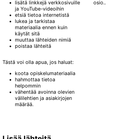
lisätä linkkejä verkkosivuille
osio..
ja YouTube-videoihin
etsiä tietoa internetistä
lukea ja tarkistaa
materiaalia ennen kuin
käytät sitä
muuttaa lähteiden nimiä
poistaa lähteitä
Tästä voi olla apua, jos haluat:
koota opiskelumateriaalia
hahmottaa tietoa
helpommin
vähentää avoinna olevien
välilehtien ja asiakirjojen
määrää.
Lisää lähteitä