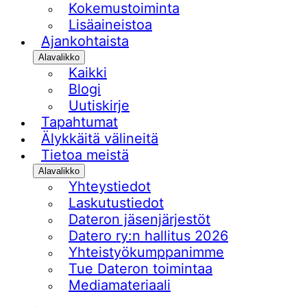
Kokemustoiminta
Lisäaineistoa
Ajankohtaista
Alavalikko
Kaikki
Blogi
Uutiskirje
Tapahtumat
Älykkäitä välineitä
Tietoa meistä
Alavalikko
Yhteystiedot
Laskutustiedot
Dateron jäsenjärjestöt
Datero ry:n hallitus 2026
Yhteistyökumppanimme
Tue Dateron toimintaa​
Mediamateriaali