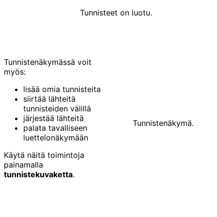
Tunnisteet on luotu.
Tunnistenäkymässä voit
myös:
lisää omia tunnisteita
siirtää lähteitä
tunnisteiden välillä
järjestää lähteitä
Tunnistenäkymä.
palata tavalliseen
luettelonäkymään
Käytä näitä toimintoja
painamalla
tunnistekuvaketta
.