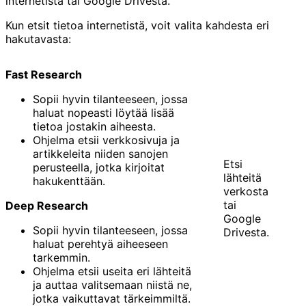
internetistä tai Google Drivesta.
Kun etsit tietoa internetistä, voit valita kahdesta eri
hakutavasta:
Fast Research
Sopii hyvin tilanteeseen, jossa
haluat nopeasti löytää lisää
tietoa jostakin aiheesta.
Ohjelma etsii verkkosivuja ja
artikkeleita niiden sanojen
Etsi
perusteella, jotka kirjoitat
lähteitä
hakukenttään.
verkosta
tai
Deep Research
Google
Sopii hyvin tilanteeseen, jossa
Drivesta.
haluat perehtyä aiheeseen
tarkemmin.
Ohjelma etsii useita eri lähteitä
ja auttaa valitsemaan niistä ne,
jotka vaikuttavat tärkeimmiltä.