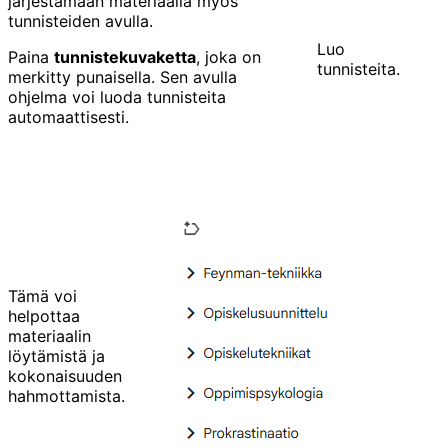
järjestämään materiaalia myös
tunnisteiden avulla.
Luo
Paina
tunnistekuvaketta
, joka on
tunnisteita.
merkitty punaisella. Sen avulla
ohjelma voi luoda tunnisteita
automaattisesti.
Tämä voi
helpottaa
materiaalin
löytämistä ja
kokonaisuuden
hahmottamista.