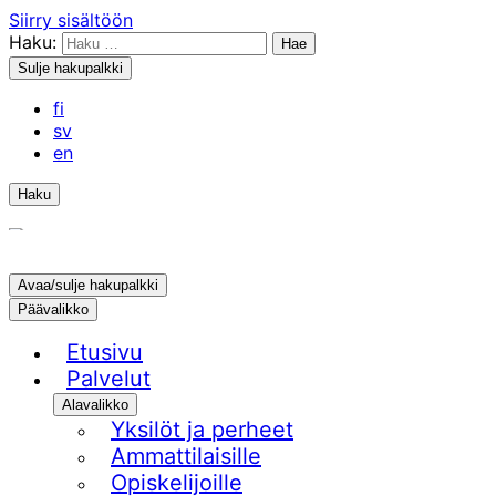
Siirry sisältöön
Haku:
Sulje hakupalkki
fi
sv
en
Haku
Avaa/sulje hakupalkki
Päävalikko
Etusivu
Palvelut
Alavalikko
Yksilöt ja perheet
Ammattilaisille
Opiskelijoille