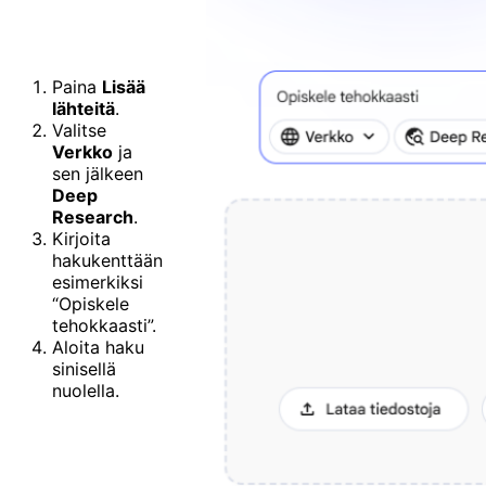
Paina
Lisää
lähteitä
.
Valitse
Verkko
ja
sen jälkeen
Deep
Research
.
Kirjoita
hakukenttään
esimerkiksi
“Opiskele
tehokkaasti”.
Aloita haku
sinisellä
nuolella.