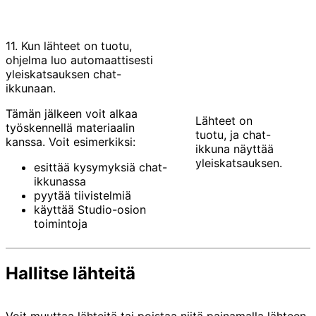
11. Kun lähteet on tuotu,
ohjelma luo automaattisesti
yleiskatsauksen chat-
ikkunaan.
Tämän jälkeen voit alkaa
Lähteet on
työskennellä materiaalin
tuotu, ja chat-
kanssa. Voit esimerkiksi:
ikkuna näyttää
yleiskatsauksen.
esittää kysymyksiä chat-
ikkunassa
pyytää tiivistelmiä
käyttää Studio-osion
toimintoja
Hallitse lähteitä
Voit muuttaa lähteitä tai poistaa niitä painamalla lähteen