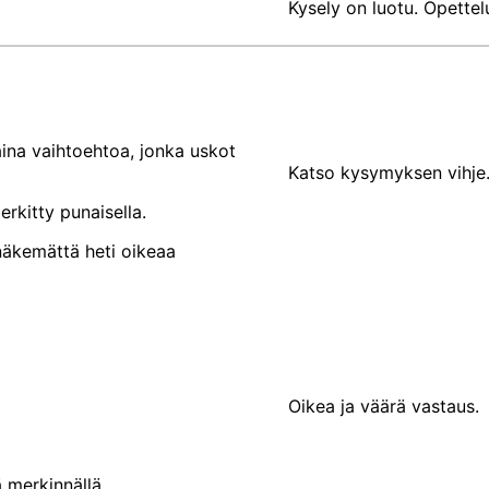
Kysely on luotu. Opettel
ina vaihtoehtoa, jonka uskot
Katso kysymyksen vihje
erkitty punaisella.
 näkemättä heti oikeaa
Oikea ja väärä vastaus.
 merkinnällä.