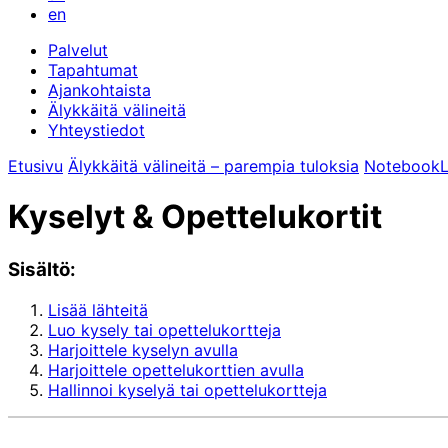
en
Palvelut
Tapahtumat
Ajankohtaista
Älykkäitä välineitä
Yhteystiedot
Etusivu
Älykkäitä välineitä – parempia tuloksia
Notebook
Kyselyt & Opettelukortit
Sisältö:
Lisää lähteitä
Luo kysely tai opettelukortteja
Harjoittele kyselyn avulla
Harjoittele opettelukorttien avulla
Hallinnoi kyselyä tai opettelukortteja