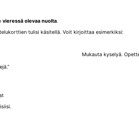
en
vieressä olevaa nuolta
.
ukorttien tulisi käsitellä. Voit kirjoittaa esimerkiksi:
Mukauta kyselyä. Opette
jä.”
at
iisi.