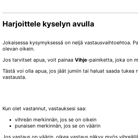
Harjoittele kyselyn avulla
Jokaisessa kysymyksessä on neljä vastausvaihtoehtoa. Pa
olevan oikein.
Jos tarvitset apua, voit painaa
Vihje
-painiketta, joka on m
Tästä voi olla apua, jos jäät jumiin tai haluat saada tukea
vastausta.
Kun olet vastannut, vastauksesi saa:
vihreän merkinnän, jos se on oikein
punaisen merkinnän, jos se on väärin
Jos vastaus on väärin, oikea vastaus näkyy myös vihreällä