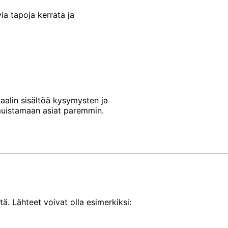
via tapoja kerrata ja
iaalin sisältöä kysymysten ja
muistamaan asiat paremmin.
tä. Lähteet voivat olla esimerkiksi: