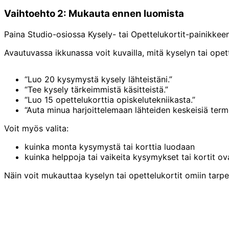
Vaihtoehto 2: Mukauta ennen luomista
Paina Studio-osiossa Kysely- tai Opettelukortit-painikke
Avautuvassa ikkunassa voit kuvailla, mitä kyselyn tai opettel
“Luo 20 kysymystä kysely lähteistäni.”
“Tee kysely tärkeimmistä käsitteistä.”
“Luo 15 opettelukorttia opiskelutekniikasta.”
“Auta minua harjoittelemaan lähteiden keskeisiä terme
Voit myös valita:
kuinka monta kysymystä tai korttia luodaan
kuinka helppoja tai vaikeita kysymykset tai kortit ov
Näin voit mukauttaa kyselyn tai opettelukortit omiin tarpeis