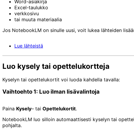
Word-asiakirja
Excel-taulukko
verkkosivu
tai muuta materiaalia
Jos NotebookLM on sinulle uusi, voit lukea lähteiden lisää
Lue lähteistä
Luo kysely tai opettelukortteja
Kyselyn tai opettelukortit voi luoda kahdella tavalla:
Vaihtoehto 1: Luo ilman lisävalintoja
Paina
Kysely
– tai
Opettelukortit
.
NotebookLM luo silloin automaattisesti kyselyn tai opettel
pohjalta.