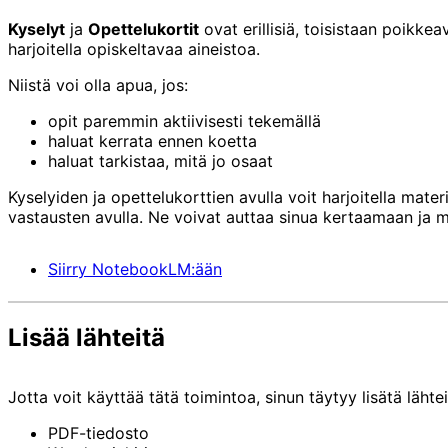
Kyselyt
ja
Opettelukortit
ovat erillisiä, toisistaan poikkea
harjoitella opiskeltavaa aineistoa.
Niistä voi olla apua, jos:
opit paremmin aktiivisesti tekemällä
haluat kerrata ennen koetta
haluat tarkistaa, mitä jo osaat
Kyselyiden ja opettelukorttien avulla voit harjoitella mater
vastausten avulla. Ne voivat auttaa sinua kertaamaan ja 
Siirry NotebookLM:ään
Lisää lähteitä
Jotta voit käyttää tätä toimintoa, sinun täytyy lisätä lähtei
PDF-tiedosto