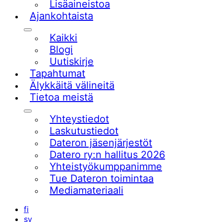
Lisäaineistoa
Ajankohtaista
Alavalikko
Kaikki
Blogi
Uutiskirje
Tapahtumat
Älykkäitä välineitä
Tietoa meistä
Alavalikko
Yhteystiedot
Laskutustiedot
Dateron jäsenjärjestöt
Datero ry:n hallitus 2026
Yhteistyökumppanimme
Tue Dateron toimintaa​
Mediamateriaali
fi
sv