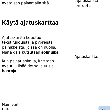
Ajatuskartta
avata sen painamalla sitä.
on luotu.
Käytä ajatuskarttaa
Ajatuskartta koostuu
tekstiruuduista ja pyöreistä
painikkeista, joissa on nuolia.
Näitä osia kutsutaan
solmuiksi
.
Ajatuskartta.
Kun painat solmua, karttaan
avautuu lisää tietoa ja uusia
haaroja
.
Näin voit
tutkia