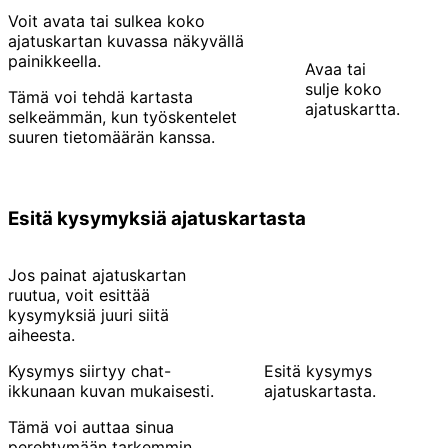
Voit avata tai sulkea koko
ajatuskartan kuvassa näkyvällä
painikkeella.
Avaa tai
sulje koko
Tämä voi tehdä kartasta
ajatuskartta.
selkeämmän, kun työskentelet
suuren tietomäärän kanssa.
Esitä kysymyksiä ajatuskartasta
Jos painat ajatuskartan
ruutua, voit esittää
kysymyksiä juuri siitä
aiheesta.
Kysymys siirtyy chat-
Esitä kysymys
ikkunaan kuvan mukaisesti.
ajatuskartasta.
Tämä voi auttaa sinua
perehtymään tarkemmin