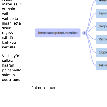
materiaalin
eri osia
vaihe
vaiheelta
ilman, että
sinun
täytyy
nähdä
kaikkea
kerralla.
Voit myös
sulkea
haaran
painamalla
solmua
uudelleen.
Paina solmua.