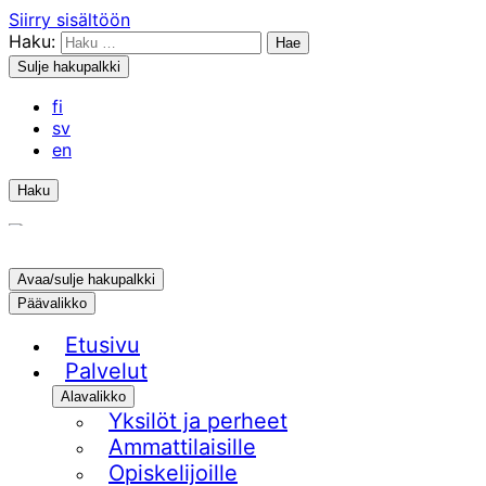
Siirry sisältöön
Haku:
Sulje hakupalkki
fi
sv
en
Haku
Avaa/sulje hakupalkki
Päävalikko
Etusivu
Palvelut
Alavalikko
Yksilöt ja perheet
Ammattilaisille
Opiskelijoille