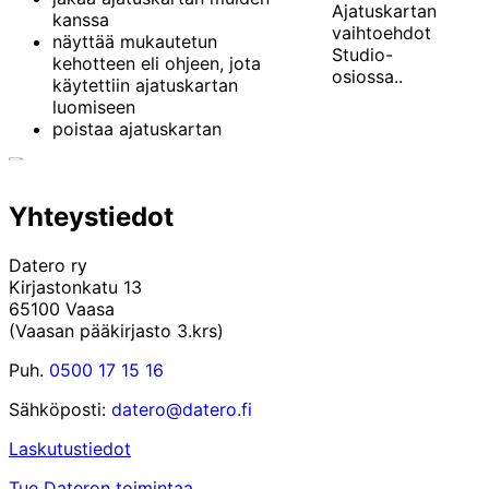
Ajatuskartan
kanssa
vaihtoehdot
näyttää mukautetun
Studio-
kehotteen eli ohjeen, jota
osiossa..
käytettiin ajatuskartan
luomiseen
poistaa ajatuskartan
Yhteystiedot
Datero ry
Kirjastonkatu 13
65100 Vaasa
(Vaasan pääkirjasto 3.krs)
Puh.
0500 17 15 16
Sähköposti:
datero@datero.fi
Laskutustiedot
Tue Dateron toimintaa