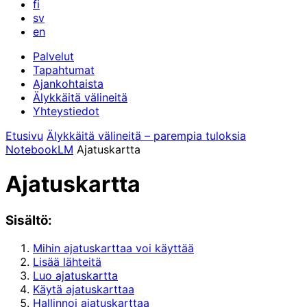
fi
sv
en
Palvelut
Tapahtumat
Ajankohtaista
Älykkäitä välineitä
Yhteystiedot
Etusivu
Älykkäitä välineitä – parempia tuloksia
NotebookLM
Ajatuskartta
Ajatuskartta
Sisältö:
Mihin ajatuskarttaa voi käyttää
Lisää lähteitä
Luo ajatuskartta
Käytä ajatuskarttaa
Hallinnoi ajatuskarttaa