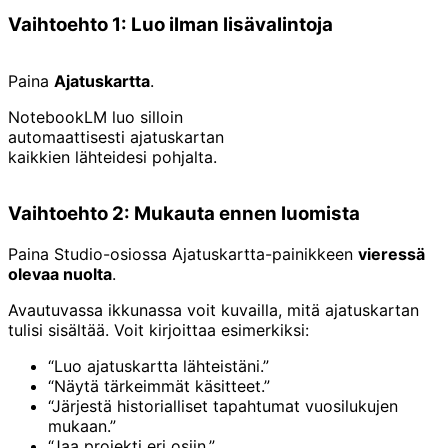
Vaihtoehto 1: Luo ilman lisävalintoja
Paina
Ajatuskartta
.
NotebookLM luo silloin
automaattisesti ajatuskartan
kaikkien lähteidesi pohjalta.
Vaihtoehto 2: Mukauta ennen luomista
Paina Studio-osiossa Ajatuskartta-painikkeen
vieressä
olevaa nuolta
.
Avautuvassa ikkunassa voit kuvailla, mitä ajatuskartan
tulisi sisältää. Voit kirjoittaa esimerkiksi:
“Luo ajatuskartta lähteistäni.”
“Näytä tärkeimmät käsitteet.”
“Järjestä historialliset tapahtumat vuosilukujen
mukaan.”
“Jaa projekti eri osiin.”