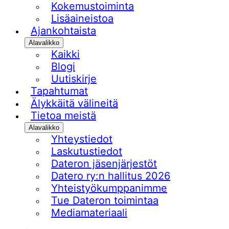
Kokemustoiminta
Lisäaineistoa
Ajankohtaista
Alavalikko
Kaikki
Blogi
Uutiskirje
Tapahtumat
Älykkäitä välineitä
Tietoa meistä
Alavalikko
Yhteystiedot
Laskutustiedot
Dateron jäsenjärjestöt
Datero ry:n hallitus 2026
Yhteistyökumppanimme
Tue Dateron toimintaa​
Mediamateriaali