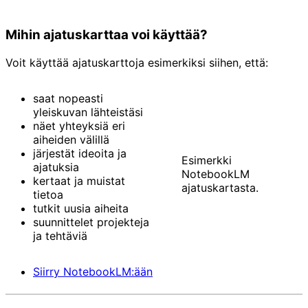
Mihin ajatuskarttaa voi käyttää?
Voit käyttää ajatuskarttoja esimerkiksi siihen, että:
saat nopeasti
yleiskuvan lähteistäsi
näet yhteyksiä eri
aiheiden välillä
järjestät ideoita ja
Esimerkki
ajatuksia
NotebookLM
kertaat ja muistat
ajatuskartasta.
tietoa
tutkit uusia aiheita
suunnittelet projekteja
ja tehtäviä
Siirry NotebookLM:ään