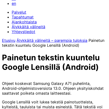
en
Palvelut
Tapahtumat
Ajankohtaista
Älykkäitä välineitä
Yhteystiedot
Etusivu
Älykkäitä välineitä – parempia tuloksia
Painetun
tekstin kuuntelu Google Lensillä (Android)
Painetun tekstin kuuntelu
Google Lensillä (Android)
Ohjeet koskevat Samsung Galaxy A71 puhelinta,
Android-ohjelmistoversiota 13.0. Ohjeen yksityiskohdat
saattavat poiketa omasta laitteestasi.
Google Lensillä voit lukea tekstiä painotuotteista,
kylteistä, tauluista tai muista esineistä. Tätä tekstiä voi