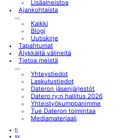
Lisäaineistoa
Ajankohtaista
Alavalikko
Kaikki
Blogi
Uutiskirje
Tapahtumat
Älykkäitä välineitä
Tietoa meistä
Alavalikko
Yhteystiedot
Laskutustiedot
Dateron jäsenjärjestöt
Datero ry:n hallitus 2026
Yhteistyökumppanimme
Tue Dateron toimintaa​
Mediamateriaali
fi
sv