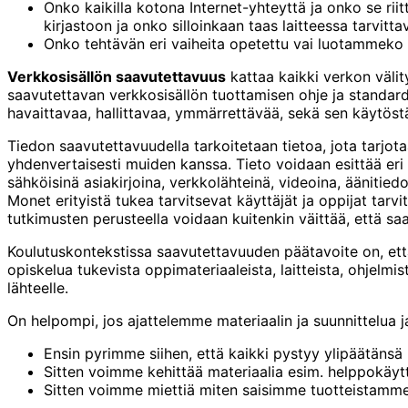
Onko kaikilla kotona Internet-yhteyttä ja onko se rii
kirjastoon ja onko silloinkaan taas laitteessa tarvitta
Onko tehtävän eri vaiheita opetettu vai luotammeko 
Verkkosisällön saavutettavuus
kattaa kaikki verkon välity
saavutettavan verkkosisällön tuottamisen ohje ja standard
havaittavaa, hallittavaa, ymmärrettävää, sekä sen käytös
Tiedon saavutettavuudella tarkoitetaan tietoa, jota tarjota
yhdenvertaisesti muiden kanssa. Tieto voidaan esittää eri 
sähköisinä asiakirjoina, verkkolähteinä, videoina, äänitied
Monet erityistä tukea tarvitsevat käyttäjät ja oppijat ta
tutkimusten perusteella voidaan kuitenkin väittää, että sa
Koulutuskontekstissa saavutettavuuden päätavoite on, ett
opiskelua tukevista oppimateriaaleista, laitteista, ohjelmi
lähteelle.
On helpompi, jos ajattelemme materiaalin ja suunnittelua ja
Ensin pyrimme siihen, että kaikki pystyy ylipäätänsä
Sitten voimme kehittää materiaalia esim. helppokäy
Sitten voimme miettiä miten saisimme tuotteistamm