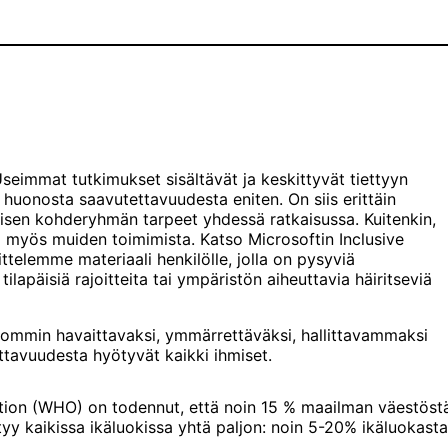
Useimmat tutkimukset sisältävät ja keskittyvät tiettyyn
huonosta saavutettavuudesta eniten. On siis erittäin
aisen kohderyhmän tarpeet yhdessä ratkaisussa. Kuitenkin,
 myös muiden toimimista. Katso Microsoftin Inclusive
telemme materiaali henkilölle, jolla on pysyviä
tilapäisiä rajoitteita tai ympäristön aiheuttavia häiritseviä
pommin havaittavaksi, ymmärrettäväksi, hallittavammaksi
ttavuudesta hyötyvät kaikki ihmiset.
ion (WHO) on todennut, että noin 15 % maailman väestöstä ei
ntyy kaikissa ikäluokissa yhtä paljon: noin 5-20% ikäluokasta