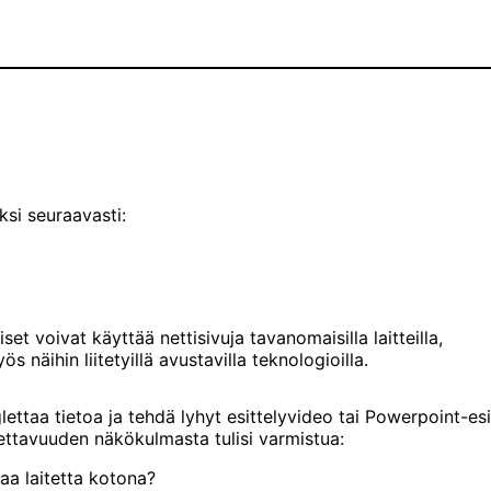
si seuraavasti:
et voivat käyttää nettisivuja tavanomaisilla laitteilla,
ös näihin liitetyillä avustavilla teknologioilla.
ettaa tietoa ja tehdä lyhyt esittelyvideo tai Powerpoint-esi
ettavuuden näkökulmasta tulisi varmistua:
aa laitetta kotona?