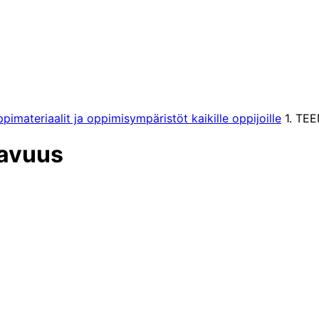
materiaalit ja oppimisympäristöt kaikille oppijoille​
1. TEE
tavuus