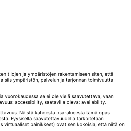
 tilojen ja ympäristöjen rakentamiseen siten, että
aa siis ympäristön, palvelun ja tarjonnan toimivuutta
tia vuorokaudessa se ei ole vielä saavutettava, vaan
uus: accessibility, saatavilla oleva: availability.
tettavuus. Näistä kahdesta osa-alueesta tämä opas
sta. Fyysisellä saavutettavuudella tarkoitetaan
ös virtuaaliset painikkeet) ovat sen kokoisia, että niitä on