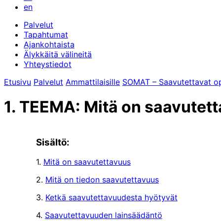
en
Palvelut
Tapahtumat
Ajankohtaista
Älykkäitä välineitä
Yhteystiedot
Etusivu
Palvelut
Ammattilaisille
SOMAT – Saavutettavat oppi
1. TEEMA: Mitä on saavutet
Sisältö:
1.
Mitä on saavutettavuus
2.
Mitä on tiedon saavutettavuus
3.
Ketkä saavutettavuudesta hyötyvät
4.
Saavutettavuuden lainsäädäntö