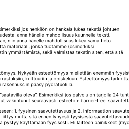
simerkiksi jos henkilön on hankala lukea tekstiä johtuen
udesta, anna hänelle mahdollisuus kuunnella teksti.
aan, niin anna hänelle mahdollisuus lukea sama tieto
että materiaali, jonka tuotamme (esimerkiksi
stin ymmärtämistä, sekä valmistaa tekstin siten, että sitä
tömyys. Nykyään esteettömyys mielletään enemmän fyysisten
rastuksiin, kulttuuriin ja opiskeluun. Esteettömyys tarkoitt
i rakennuksiin pääsy pyörätuolilla.
atavilla oleva”. Esimerkiksi jos palvelu on tarjolla 24 tun
t vakiintunut seuraavasti: esteetön: barrier-free, saavutettav
seen: 1. fyysinen saavutettavuus ja 2. informaation saavu
iittyy mutta sitä ennen lyhyesti fyysisestä saavutettavuude
sitä pystyy käyttämään fyysisesti. Eli laitteen painikkeet (my