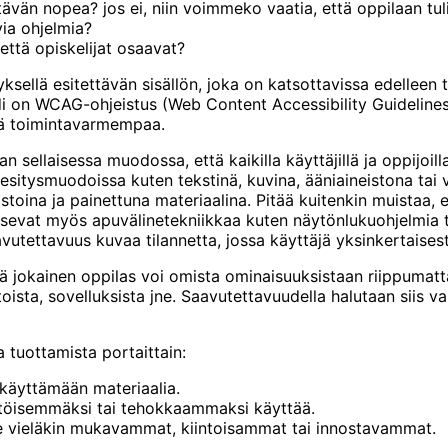
ttävän nopea? jos ei, niin voimmeko vaatia, että oppilaan tul
via ohjelmia?
että opiskelijat osaavat?
ksellä esitettävän sisällön, joka on katsottavissa edelleen tie
i on WCAG-ohjeistus (Web Content Accessibility Guidelines)
tä toimintavarmempaa.
an sellaisessa muodossa, että kaikilla käyttäjillä ja oppijoi
esitysmuodoissa kuten tekstinä, kuvina, ääniaineistona tai 
ostoina ja painettuna materiaalina. Pitää kuitenkin muistaa, 
rvitsevat myös apuvälinetekniikkaa kuten näytönlukuohjelmi
avutettavuus kuvaa tilannetta, jossa käyttäjä yksinkertaise
ä jokainen oppilas voi omista ominaisuuksistaan riippumatta
stoista, sovelluksista jne. Saavutettavuudella halutaan siis 
 tuottamista portaittain:
 käyttämään materiaalia.
ttöisemmäksi tai tehokkaammaksi käyttää.
e vieläkin mukavammat, kiintoisammat tai innostavammat.