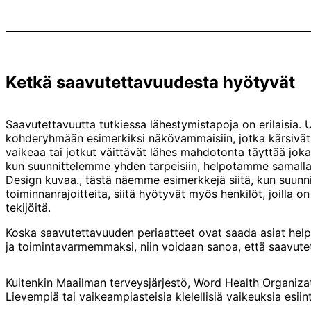
Ketkä saavutettavuudesta hyötyvät
Saavutettavuutta tutkiessa lähestymistapoja on erilaisia. 
kohderyhmään esimerkiksi näkövammaisiin, jotka kärsivät 
vaikeaa tai jotkut väittävät lähes mahdotonta täyttää jok
kun suunnittelemme yhden tarpeisiin, helpotamme samalla
Design kuvaa., tästä näemme esimerkkejä siitä, kun suunnit
toiminnanrajoitteita, siitä hyötyvät myös henkilöt, joilla on 
tekijöitä.
Koska saavutettavuuden periaatteet ovat saada asiat hel
ja toimintavarmemmaksi, niin voidaan sanoa, että saavute
Kuitenkin Maailman terveysjärjestö, Word Health Organizat
Lievempiä tai vaikeampiasteisia kielellisiä vaikeuksia esii