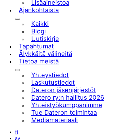
Lisäaineistoa
Ajankohtaista
Alavalikko
Kaikki
Blogi
Uutiskirje
Tapahtumat
Älykkäitä välineitä
Tietoa meistä
Alavalikko
Yhteystiedot
Laskutustiedot
Dateron jäsenjärjestöt
Datero ry:n hallitus 2026
Yhteistyökumppanimme
Tue Dateron toimintaa​
Mediamateriaali
fi
sv