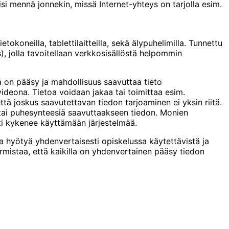
isi mennä jonnekin, missä Internet-yhteys on tarjolla esim.
tokoneilla, tablettilaitteilla, sekä älypuhelimilla. Tunnettu
, jolla tavoitellaan verkkosisällöstä helpommin
lla on pääsy ja mahdollisuus saavuttaa tieto
videona. Tietoa voidaan jakaa tai toimittaa esim.
että joskus saavutettavan tiedon tarjoaminen ei yksin riitä.
a tai puhesynteesiä saavuttaakseen tiedon. Monien
sti kykenee käyttämään järjestelmää.
 hyötyä yhdenvertaisesti opiskelussa käytettävistä ja
varmistaa, että kaikilla on yhdenvertainen pääsy tiedon