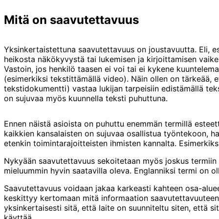
Mitä on saavutettavuus
Yksinkertaistettuna saavutettavuus on joustavuutta. Eli, e
heikosta näkökyvystä tai lukemisen ja kirjoittamisen vaike
Vastoin, jos henkilö taasen ei voi tai ei kykene kuuntelem
(esimerkiksi tekstittämällä video). Näin ollen on tärkeää, 
tekstidokumentti) vastaa lukijan tarpeisiin edistämällä tek
on sujuvaa myös kuunnella teksti puhuttuna.
Ennen näistä asioista on puhuttu enemmän termillä esteet
kaikkien kansalaisten on sujuvaa osallistua työntekoon, har
etenkin toimintarajoitteisten ihmisten kannalta. Esimerkiks
Nykyään saavutettavuus sekoitetaan myös joskus termiin ”sa
mieluummin hyvin saatavilla oleva. Englanniksi termi on ollu
Saavutettavuus voidaan jakaa karkeasti kahteen osa-aluee
keskittyy kertomaan mitä informaation saavutettavuuteen l
yksinkertaisesti sitä, että laite on suunniteltu siten, että 
käyttää.