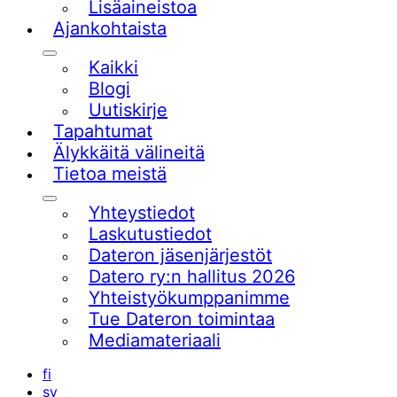
Lisäaineistoa
Ajankohtaista
Alavalikko
Kaikki
Blogi
Uutiskirje
Tapahtumat
Älykkäitä välineitä
Tietoa meistä
Alavalikko
Yhteystiedot
Laskutustiedot
Dateron jäsenjärjestöt
Datero ry:n hallitus 2026
Yhteistyökumppanimme
Tue Dateron toimintaa​
Mediamateriaali
fi
sv