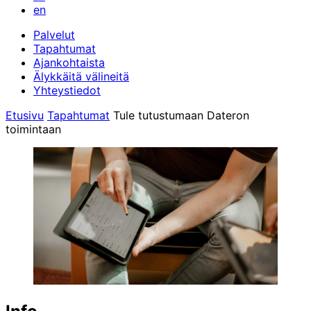
en
Palvelut
Tapahtumat
Ajankohtaista
Älykkäitä välineitä
Yhteystiedot
Etusivu
Tapahtumat
Tule tutustumaan Dateron
toimintaan