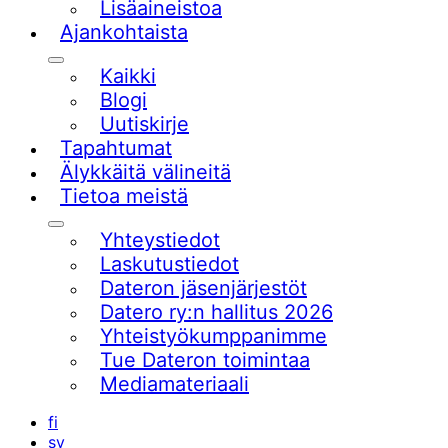
Lisäaineistoa
Ajankohtaista
Alavalikko
Kaikki
Blogi
Uutiskirje
Tapahtumat
Älykkäitä välineitä
Tietoa meistä
Alavalikko
Yhteystiedot
Laskutustiedot
Dateron jäsenjärjestöt
Datero ry:n hallitus 2026
Yhteistyökumppanimme
Tue Dateron toimintaa​
Mediamateriaali
fi
sv