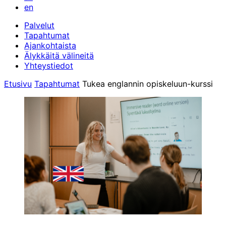
en
Palvelut
Tapahtumat
Ajankohtaista
Älykkäitä välineitä
Yhteystiedot
Etusivu
Tapahtumat
Tukea englannin opiskeluun-kurssi