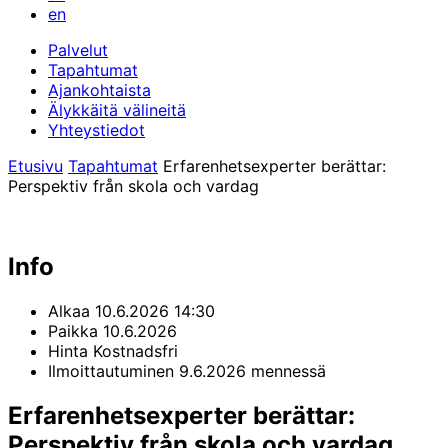
en
Palvelut
Tapahtumat
Ajankohtaista
Älykkäitä välineitä
Yhteystiedot
Etusivu
Tapahtumat
Erfarenhetsexperter berättar:
Perspektiv från skola och vardag
Info
Alkaa
10.6.2026 14:30
Paikka
10.6.2026
Hinta
Kostnadsfri
Ilmoittautuminen
9.6.2026 mennessä
Erfarenhetsexperter berättar:
Perspektiv från skola och vardag