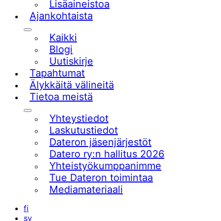
Lisäaineistoa
Ajankohtaista
Alavalikko
Kaikki
Blogi
Uutiskirje
Tapahtumat
Älykkäitä välineitä
Tietoa meistä
Alavalikko
Yhteystiedot
Laskutustiedot
Dateron jäsenjärjestöt
Datero ry:n hallitus 2026
Yhteistyökumppanimme
Tue Dateron toimintaa​
Mediamateriaali
fi
sv