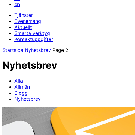
en
Tjänster
Evenemang
Aktuellt
Smarta verktyg
Kontaktuppgifter
Startsida
Nyhetsbrev
Page 2
Nyhetsbrev
Alla
Allmän
Blogg
Nyhetsbrev