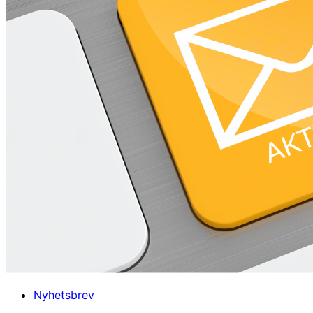
oss?
Nyhetsbrev