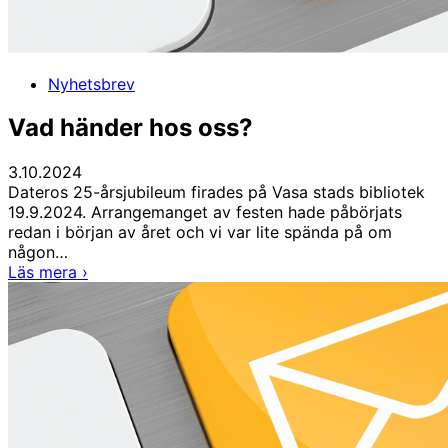
Nyhetsbrev
Vad händer hos oss?
3.10.2024
Dateros 25-årsjubileum firades på Vasa stads bibliotek
19.9.2024. Arrangemanget av festen hade påbörjats
redan i början av året och vi var lite spända på om
någon…
Vad
Läs mera
›
händer
hos
oss?