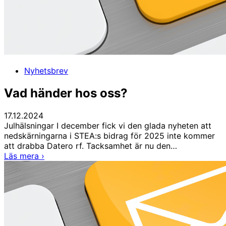
Nyhetsbrev
Vad händer hos oss?
17.12.2024
Julhälsningar I december fick vi den glada nyheten att
nedskärningarna i STEA:s bidrag för 2025 inte kommer
att drabba Datero rf. Tacksamhet är nu den…
Vad
Läs mera
›
händer
hos
oss?