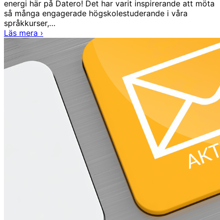
energi här på Datero! Det har varit inspirerande att möta
så många engagerade högskolestuderande i våra
språkkurser,…
Vad
Läs mera
›
händer
hos
oss?