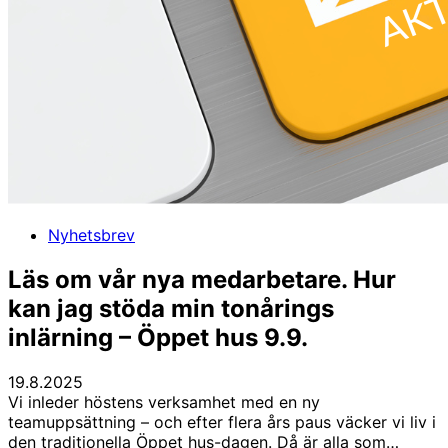
vårt
kommande
föräldrainfo
som
har
temat
Läsningens
betydelse
och
bra
boktips.
Nyhetsbrev
Läs om vår nya medarbetare. Hur
kan jag stöda min tonårings
inlärning – Öppet hus 9.9.
19.8.2025
Vi inleder höstens verksamhet med en ny
teamuppsättning – och efter flera års paus väcker vi liv i
den traditionella Öppet hus-dagen. Då är alla som…