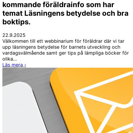
kommande föräldrainfo som har
temat Läsningens betydelse och bra
boktips.
22.9.2025
Välkommen till ett webbinarium för föräldrar där vi tar
upp läsningens betydelse för barnets utveckling och
vardagsvälmående samt ger tips på lämpliga böcker för
olika…
En
Läs mera
›
färgrik
höst
är
i
antågande.
I
nyhetsbrevet
kan
du
läsa
om