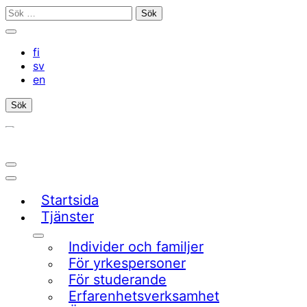
Gå
Sök
till
efter:
Stäng
innehållet
sökfältet
fi
sv
en
Sök
Öppna/stäng
sökfältet
Huvudmeny
Startsida
Tjänster
Undermeny
Individer och familjer
För yrkespersoner
För studerande
Erfarenhetsverksamhet