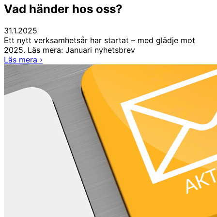
Vad händer hos oss?
31.1.2025
Ett nytt verksamhetsår har startat – med glädje mot
2025. Läs mera: Januari nyhetsbrev
Vad
Läs mera
›
händer
hos
oss?