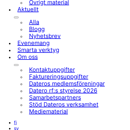
Övrigt material
Aktuellt
Undermeny
Alla
Blogg
Nyhetsbrev
Evenemang
Smarta verktyg
Om oss
Undermeny
Kontaktuppgifter
Faktureringsuppgifter
Dateros medlemsföreningar
Datero rf:s styrelse 2026
Samarbetspartners
Stöd Dateros verksamhet​
Mediematerial
fi
sv