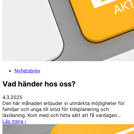
Nyhetsbrev
Vad händer hos oss?
4.3.2025
Den här månaden erbjuder vi utmärkta möjligheter för
familjer och unga till stöd för tidsplanering och
läxläsning. Kom med och hitta sätt att få vardagen…
Vad
Läs mera
›
händer
hos