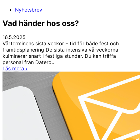
Nyhetsbrev
Vad händer hos oss?
16.5.2025
Vårterminens sista veckor – tid för både fest och
framtidsplanering De sista intensiva vårveckorna
kulminerar snart i festliga stunder. Du kan träffa
personal från Datero…
Vad
Läs mera
›
händer
hos
oss?