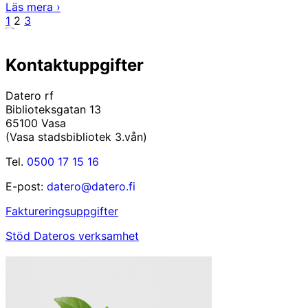
Vad
Läs mera
›
Sidnumrering
Föregående
Sida
Sida
Sida
Nästa
händer
1
2
3
sida
sida
hos
för
oss?
inlägg
Kontaktuppgifter
Datero rf
Biblioteksgatan 13
65100 Vasa
(Vasa stadsbibliotek 3.vån)
Tel.
0500 17 15 16
E-post:
datero@datero.fi
Faktureringsuppgifter
Stöd Dateros verksamhet