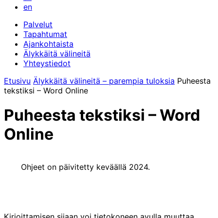
en
Palvelut
Tapahtumat
Ajankohtaista
Älykkäitä välineitä
Yhteystiedot
Etusivu
Älykkäitä välineitä – parempia tuloksia
Puheesta
tekstiksi – Word Online
Puheesta tekstiksi – Word
Online
Ohjeet on päivitetty keväällä 2024.
Kirjoittamisen sijaan voi tietokoneen avulla muuttaa