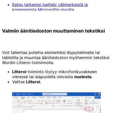
Katso tarkempi luettelo välimerkeistä ja
komennoista Microsoftin sivuilta
Valmiin äänitiedoston muuttaminen tekstiksi
Voit tallentaa puhetta esimerkiksi älypuhelimella tai
tabletilla ja muuntaa äänitiedoston myöhemmin tekstiksi
Wordin Litteroi-toiminnolla.
Litteroi
-toiminto löytyy mikrofonikuvakkeen
vieressä tai alapuolella olevasta
nuolesta
.
Valitse
Litteroi
.