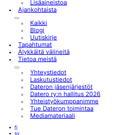
Lisäaineistoa
Ajankohtaista
Alavalikko
Kaikki
Blogi
Uutiskirje
Tapahtumat
Älykkäitä välineitä
Tietoa meistä
Alavalikko
Yhteystiedot
Laskutustiedot
Dateron jäsenjärjestöt
Datero ry:n hallitus 2026
Yhteistyökumppanimme
Tue Dateron toimintaa​
Mediamateriaali
fi
sv