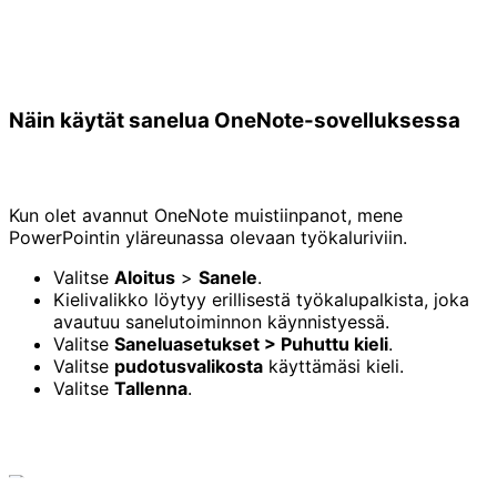
Näin käytät sanelua OneNote-sovelluksessa
Kun olet avannut OneNote muistiinpanot, mene
PowerPointin yläreunassa olevaan työkaluriviin.
Valitse
Aloitus
>
Sanele
.
Kielivalikko löytyy erillisestä työkalupalkista, joka
avautuu sanelutoiminnon käynnistyessä.
Valitse
Saneluasetukset > Puhuttu kieli
.
Valitse
pudotusvalikosta
käyttämäsi kieli.
Valitse
Tallenna
.