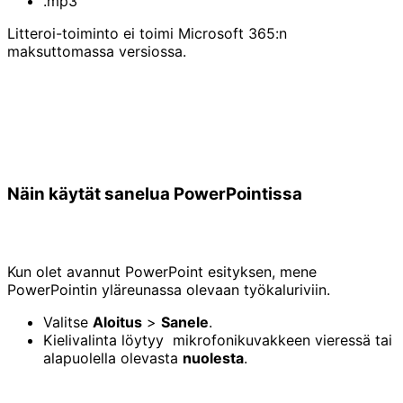
.mp3
Litteroi-toiminto ei toimi Microsoft 365:n
maksuttomassa versiossa.
Näin käytät sanelua PowerPointissa
Kun olet avannut PowerPoint esityksen, mene
PowerPointin yläreunassa olevaan työkaluriviin.
Valitse
Aloitus
>
Sanele
.
Kielivalinta löytyy mikrofonikuvakkeen vieressä tai
alapuolella olevasta
nuolesta
.