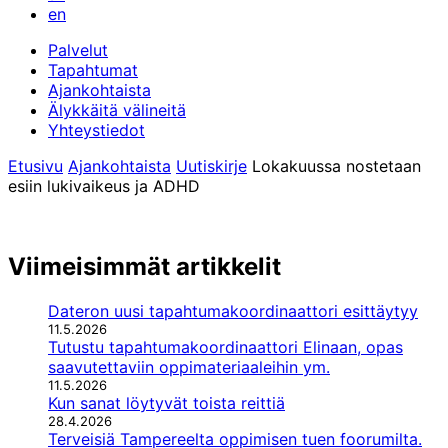
en
Palvelut
Tapahtumat
Ajankohtaista
Älykkäitä välineitä
Yhteystiedot
Etusivu
Ajankohtaista
Uutiskirje
Lokakuussa nostetaan
esiin lukivaikeus ja ADHD
Viimeisimmät artikkelit
Dateron uusi tapahtumakoordinaattori esittäytyy
11.5.2026
Tutustu tapahtumakoordinaattori Elinaan, opas
saavutettaviin oppimateriaaleihin ym.
11.5.2026
Kun sanat löytyvät toista reittiä
28.4.2026
Terveisiä Tampereelta oppimisen tuen foorumilta.