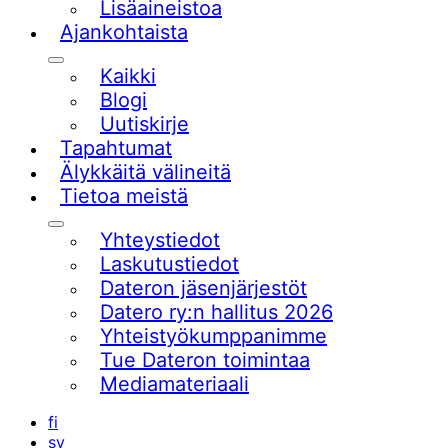
Lisäaineistoa
Ajankohtaista
Alavalikko
Kaikki
Blogi
Uutiskirje
Tapahtumat
Älykkäitä välineitä
Tietoa meistä
Alavalikko
Yhteystiedot
Laskutustiedot
Dateron jäsenjärjestöt
Datero ry:n hallitus 2026
Yhteistyökumppanimme
Tue Dateron toimintaa​
Mediamateriaali
fi
sv