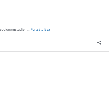
Tankar
a socionomstudier …
Fortsätt läsa
från
praktikanten
om
Datero